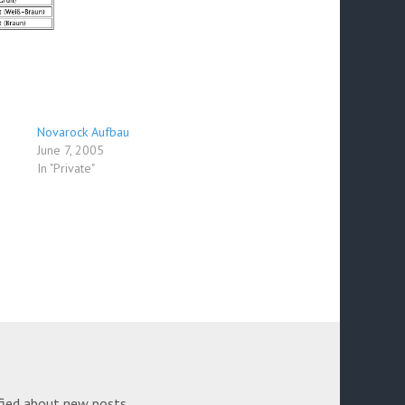
Novarock Aufbau
June 7, 2005
In "Private"
fied about new posts.