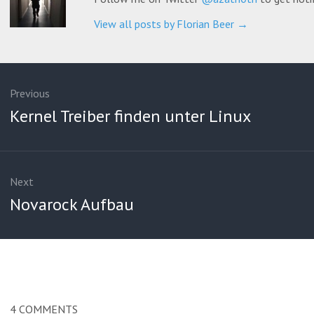
View all posts by Florian Beer
→
ation
Previous
Previous
Kernel Treiber finden unter Linux
post:
Next
Next
Novarock Aufbau
post:
4
COMMENTS