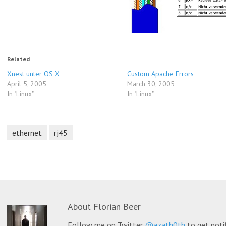
Related
Xnest unter OS X
Custom Apache Errors
April 5, 2005
March 30, 2005
In "Linux"
In "Linux"
ethernet
rj45
About
Florian Beer
Follow me on Twitter
@azath0th
to get noti