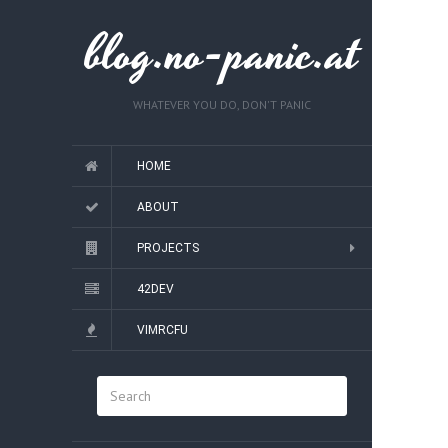
blog.no-panic.at
WHATEVER YOU DO, DON'T PANIC
HOME
ABOUT
PROJECTS
42DEV
VIMRCFU