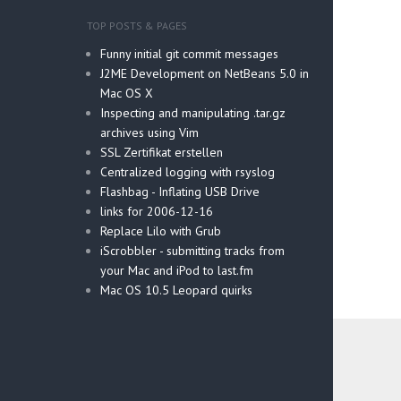
TOP POSTS & PAGES
Funny initial git commit messages
J2ME Development on NetBeans 5.0 in
Mac OS X
Inspecting and manipulating .tar.gz
archives using Vim
SSL Zertifikat erstellen
Centralized logging with rsyslog
Flashbag - Inflating USB Drive
links for 2006-12-16
Replace Lilo with Grub
iScrobbler - submitting tracks from
your Mac and iPod to last.fm
Mac OS 10.5 Leopard quirks