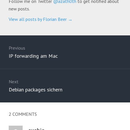
Follow me on Twitter
@azath0th
to get notified about
new posts.
View all posts by Florian Beer
→
Post
navigation
Previous
Previous
IP forwarding am Mac
post:
Next
Next
Debian packages sichern
post:
2
COMMENTS