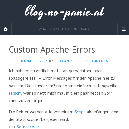
blog.no-panic.at
WHATEVER YOU DO, DON'T PANIC
Custom Apache Errors
MARCH 30, 2005
BY
FLORIAN BEER
·
2 COMMENTS
Ich habe mich endlich mal dran gemacht ein paar
spassigere HTTP Error Messages f?r den Apache hier zu
basteln. Die standardm?ssigen sind einfach zu langweilig.
Hirschy
war so nett mich mal mit ein paar netten Spr?
chen zu versorgen.
Die Fehler werden alle von einem
Script
abgefangen, dem
der Statuscode ?bergeben wird.
>>>
Sourcecode