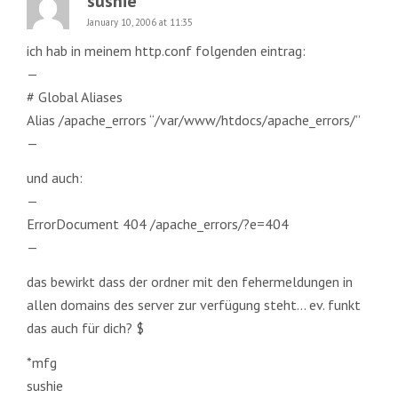
sushie
January 10, 2006 at 11:35
ich hab in meinem http.conf folgenden eintrag:
—
# Global Aliases
Alias /apache_errors “/var/www/htdocs/apache_errors/”
—
und auch:
—
ErrorDocument 404 /apache_errors/?e=404
—
das bewirkt dass der ordner mit den fehermeldungen in
allen domains des server zur verfügung steht… ev. funkt
das auch für dich? $
*mfg
sushie